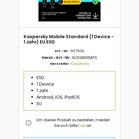
Kaspersky Mobile Standard (1 Device -
1 Jahr) EU ESD
Art.-Nr.:
907936
Herst.-Art.-Nr.:
KL1048GDAFS
Hersteller:
Kaspersky
ESD
1 Device
1 Jahr
Android, iOS, iPadOS
EU
Um dieses Produkt zu bestellen, melden
Sie sich bitte
hier
an.