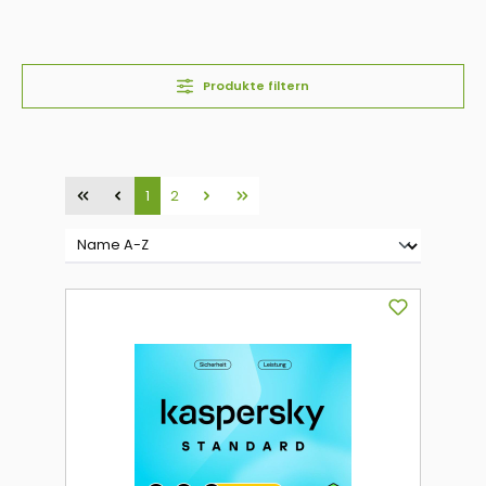
Produkte filtern
Seite
Seite
1
2