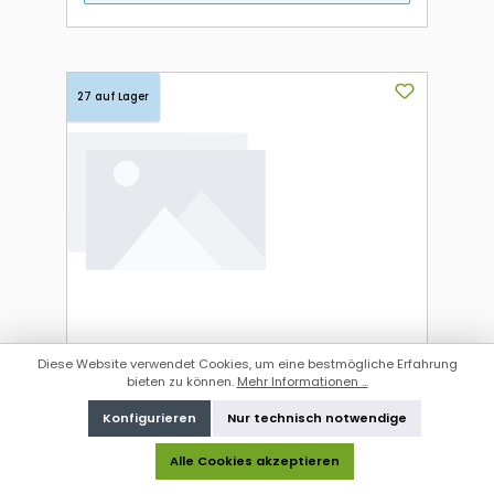
27 auf Lager
Diese Website verwendet Cookies, um eine bestmögliche Erfahrung
bieten zu können.
Mehr Informationen ...
Kaspersky Small Office Security (1
Konfigurieren
Nur technisch notwendige
Server + 10 Device + 10 Mobile - 2
Jahre) EU ESD
Art.-Nr.:
908412
Alle Cookies akzeptieren
Herst.-Art.-Nr.:
KL4541XDKDS