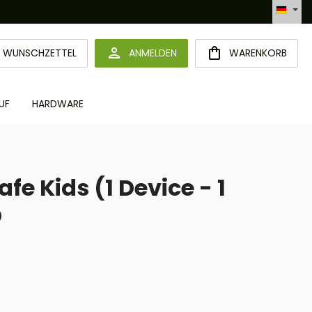
Automatisierte Bestellabwicklung (API)
DU HAST 0 PRODUKTE AUF DEM MERKZETTEL
WUNSCHZETTEL
ANMELDEN
WARENKORB
UF
HARDWARE
fe Kids (1 Device - 1
D