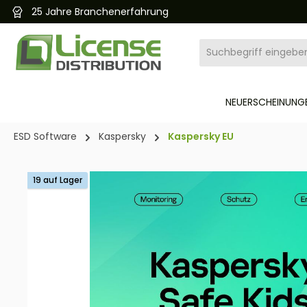
25 Jahre Branchenerfahrung
pringen
Zur Hauptnavigation springen
NEUERSCHEINUNGE
ESD Software
Kaspersky
Kaspersky EU
Bildergalerie überspringen
19 auf Lager