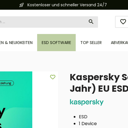
Kostenloser und schneller Versand 24/7
N & NEUIGKEITEN
ESD SOFTWARE
TOP SELLER
ABVERKA
Kaspersky Sa
Jahr) EU ES
ESD
1 Device