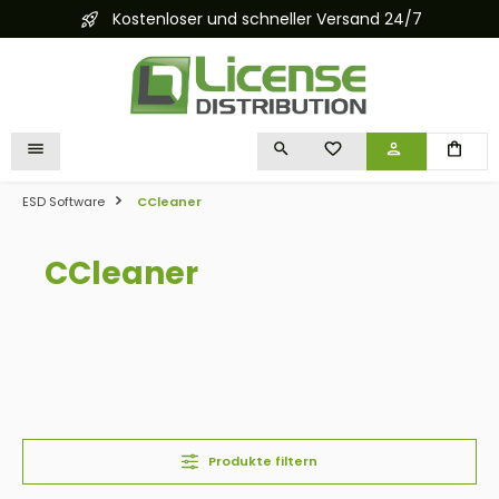
Kostenloser und schneller Versand 24/7
alt springen
DU HAST 0 PRODUKTE 
ESD Software
CCleaner
CCleaner
Produkte filtern