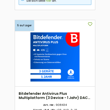
Sie sich bitte
hier
an.
5 auf Lager
Bitdefender Antivirus Plus
Multiplatform (3 Device - 1 Jahr) DACH
ESD
Art.-Nr.:
908434