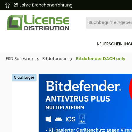
25 Jahre Branchenerfahrung
pringen
Zur Hauptnavigation springen
NEUERSCHEINUNGE
ESD Software
Bitdefender
Bitdefender DACH only
Bildergalerie überspringen
5 auf Lager