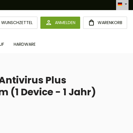
Automatisierte Bestellabwicklung (API)
DU HAST 0 PRODUKTE AUF DEM MERKZETTEL
WUNSCHZETTEL
ANMELDEN
WARENKORB
UF
HARDWARE
Antivirus Plus
m (1 Device - 1 Jahr)