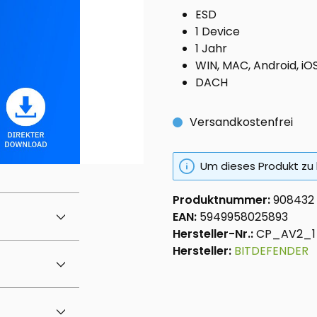
ESD
1 Device
1 Jahr
WIN, MAC, Android, iO
DACH
Versandkostenfrei
Um dieses Produkt zu 
Produktnummer:
908432
EAN:
5949958025893
Hersteller-Nr.:
CP_AV2_1
Hersteller:
BITDEFENDER