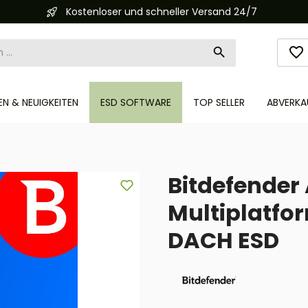
Kostenloser und schneller Versand 24/7
N & NEUIGKEITEN
ESD SOFTWARE
TOP SELLER
ABVERKA
Bitdefender 
Multiplatfor
DACH ESD