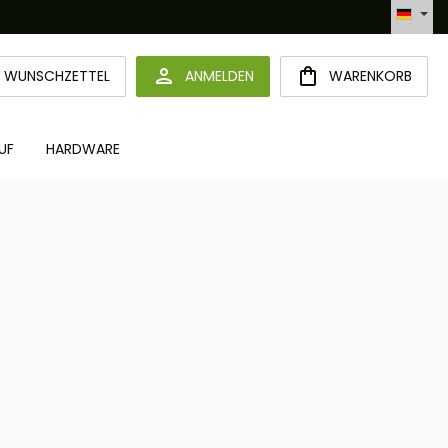
Hotline +49 6094 365 989-0
DU HAST 0 PRODUKTE AUF DEM MERKZETTEL
WUNSCHZETTEL
ANMELDEN
WARENKORB
UF
HARDWARE