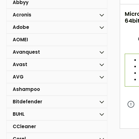
Abbyy
Micr
Acronis
64bit
ESD
Adobe
AOMEI
Avanquest
Avast
AVG
Ashampoo
Bitdefender
BUHL
CCleaner
Corel