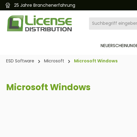
Kostenloser und schneller Versand 24/7
pringen
Zur Hauptnavigation springen
NEUERSCHEINUNGE
ESD Software
Microsoft
Microsoft Windows
Microsoft Windows