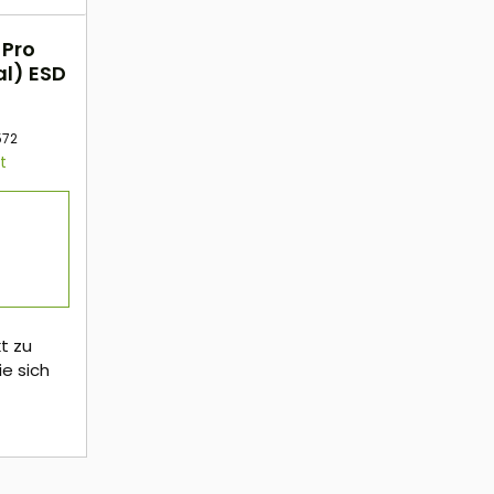
 Pro
al) ESD
572
t
t zu
ie sich