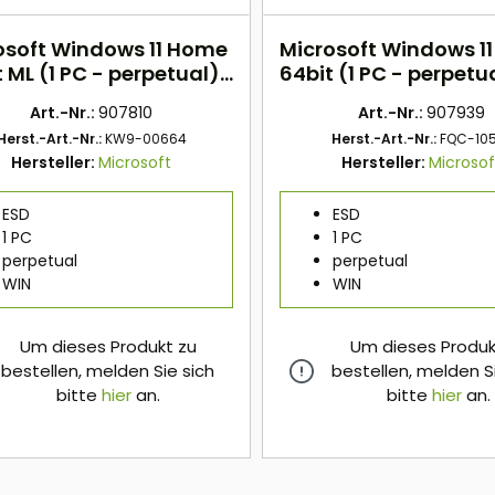
osoft Windows 11 Home
Microsoft Windows 11
 ML (1 PC - perpetual)
64bit (1 PC - perpetu
Art.-Nr.:
907810
Art.-Nr.:
907939
Herst.-Art.-Nr.:
KW9-00664
Herst.-Art.-Nr.:
FQC-10
Hersteller:
Microsoft
Hersteller:
Microsof
ESD
ESD
1 PC
1 PC
perpetual
perpetual
WIN
WIN
Um dieses Produkt zu
Um dieses Produk
bestellen, melden Sie sich
bestellen, melden S
bitte
hier
an.
bitte
hier
an.
hier
hier