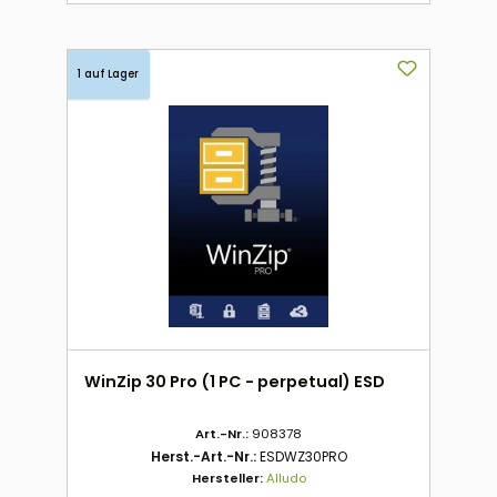
1 auf Lager
WinZip 30 Pro (1 PC - perpetual) ESD
Art.-Nr.:
908378
Herst.-Art.-Nr.:
ESDWZ30PRO
Hersteller:
Alludo