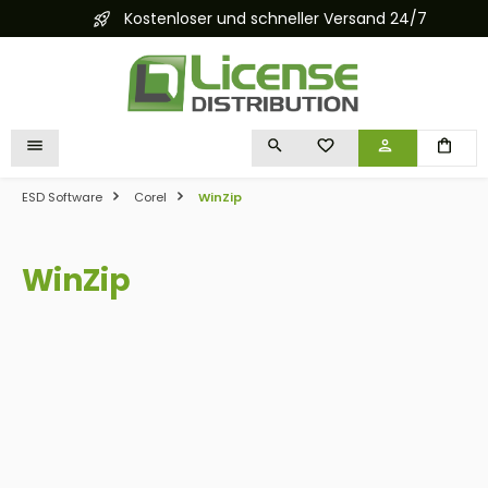
Kostenloser und schneller Versand 24/7
alt springen
DU HAST 0 PRODUKTE 
ESD Software
Corel
WinZip
WinZip