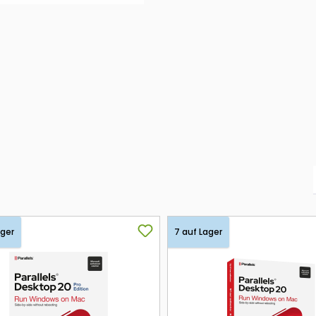
ager
7 auf Lager