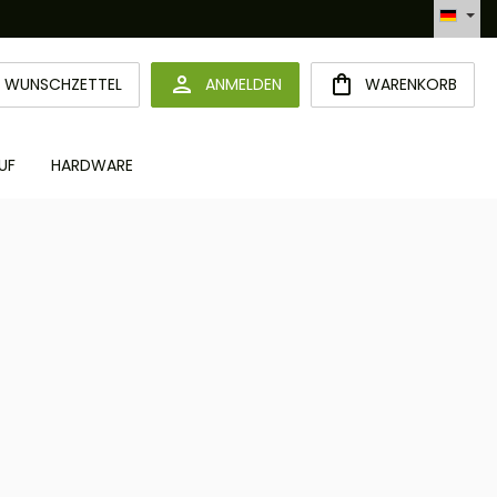
Hotline +49 6094 365 989-0
DU HAST 0 PRODUKTE AUF DEM MERKZETTEL
WUNSCHZETTEL
ANMELDEN
WARENKORB
UF
HARDWARE