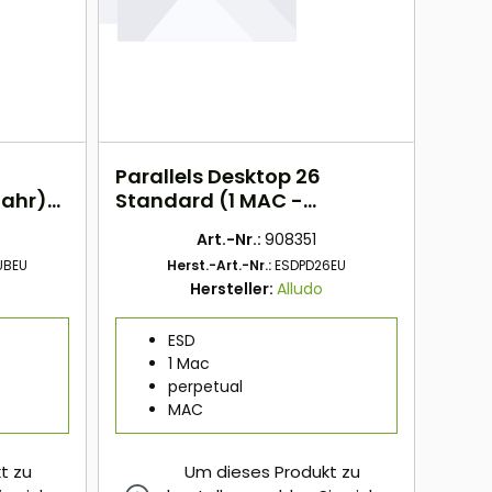
Parallels Desktop 26
Jahr)
Standard (1 MAC -
perpetual) ESD
Art.-Nr.:
908351
UBEU
Herst.-Art.-Nr.:
ESDPD26EU
Hersteller:
Alludo
ESD
1 Mac
perpetual
MAC
t zu
Um dieses Produkt zu