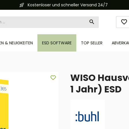
Kostenloser und schneller Versand 24/7
N & NEUIGKEITEN
ESD SOFTWARE
TOP SELLER
ABVERKA
WISO Hausver
1 Jahr) ESD