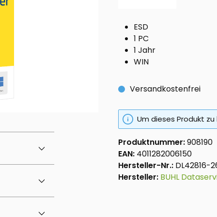
ESD
1 PC
1 Jahr
WIN
Versandkostenfrei
Um dieses Produkt zu 
Produktnummer:
908190
EAN:
4011282006150
Hersteller-Nr.:
DL42816-2
Hersteller:
BUHL Dataser