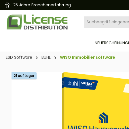
25 Jahre Branchenerfahrung
pringen
Zur Hauptnavigation springen
NEUERSCHEINUNGE
ESD Software
BUHL
WISO Immobiliensoftware
Bildergalerie überspringen
21 auf Lager