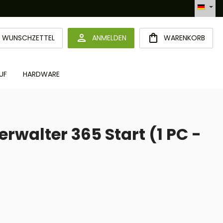
Automatisierte Bestellabwicklung (API)
DU HAST 0 PRODUKTE AUF DEM MERKZETTEL
WUNSCHZETTEL
ANMELDEN
WARENKORB
UF
HARDWARE
walter 365 Start (1 PC -