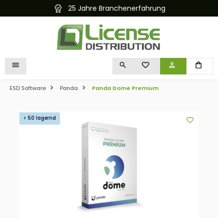
25 Jahre Branchenerfahrung
alt springen
DU HAST 0 PRODUKTE 
ESD Software
Panda
Panda Dome Premium
Bildergalerie überspringen
> 50 lagernd