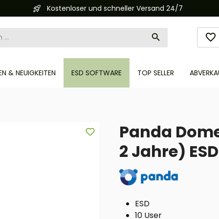
Kostenloser und schneller Versand 24/7
N & NEUIGKEITEN
ESD SOFTWARE
TOP SELLER
ABVERKA
Panda Dome 
2 Jahre) ESD
ESD
10 User