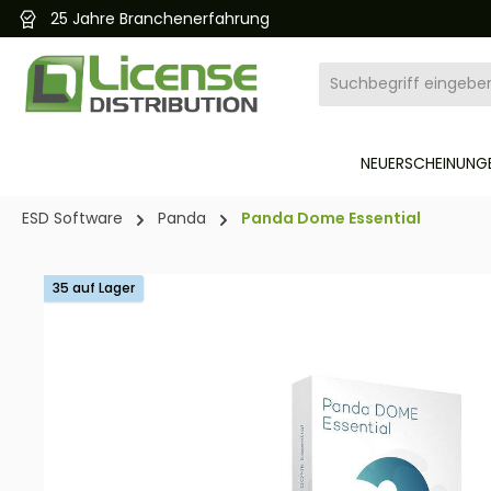
25 Jahre Branchenerfahrung
pringen
Zur Hauptnavigation springen
NEUERSCHEINUNGE
ESD Software
Panda
Panda Dome Essential
Bildergalerie überspringen
35 auf Lager