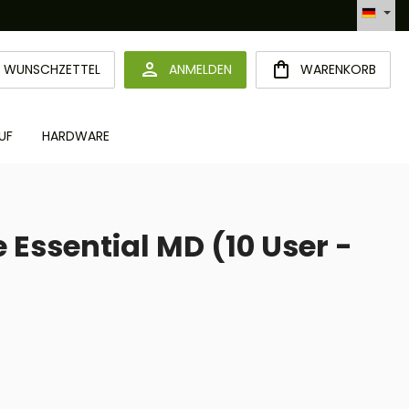
Automatisierte Bestellabwicklung (API)
DU HAST 0 PRODUKTE AUF DEM MERKZETTEL
WUNSCHZETTEL
ANMELDEN
WARENKORB
UF
HARDWARE
Essential MD (10 User -