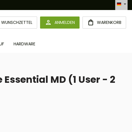
Automatisierte Bestellabwicklung (API)
DU HAST 0 PRODUKTE AUF DEM MERKZETTEL
WUNSCHZETTEL
ANMELDEN
WARENKORB
UF
HARDWARE
ssential MD (1 User - 2