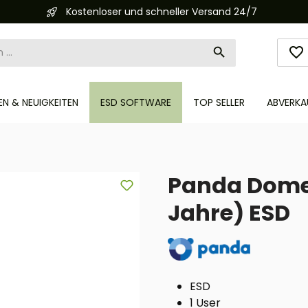
Kostenloser und schneller Versand 24/7
N & NEUIGKEITEN
ESD SOFTWARE
TOP SELLER
ABVERKA
Panda Dome E
Jahre) ESD
ESD
1 User