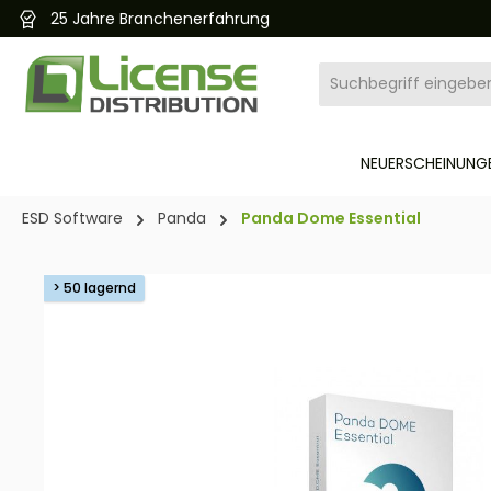
25 Jahre Branchenerfahrung
pringen
Zur Hauptnavigation springen
NEUERSCHEINUNGE
ESD Software
Panda
Panda Dome Essential
Bildergalerie überspringen
> 50 lagernd