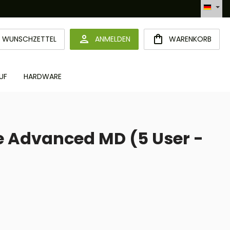
Automatisierte Bestellabwicklung (API)
DU HAST 0 PRODUKTE AUF DEM MERKZETTEL
WUNSCHZETTEL
ANMELDEN
WARENKORB
UF
HARDWARE
 Advanced MD (5 User -