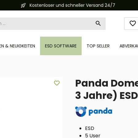
Kostenloser und schneller Versand 24/7
N & NEUIGKEITEN
ESD SOFTWARE
TOP SELLER
ABVERKA
Panda Dome
3 Jahre) ESD
ESD
5 User