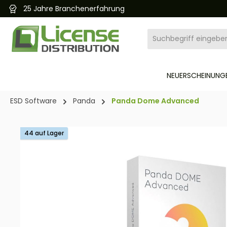
25 Jahre Branchenerfahrung
pringen
Zur Hauptnavigation springen
NEUERSCHEINUNGE
ESD Software
Panda
Panda Dome Advanced
Bildergalerie überspringen
44 auf Lager