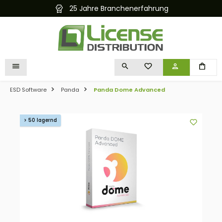
25 Jahre Branchenerfahrung
alt springen
DU HAST 0 PRODUKTE 
ESD Software
Panda
Panda Dome Advanced
Bildergalerie überspringen
> 50 lagernd