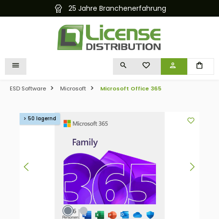
25 Jahre Branchenerfahrung
alt springen
DU HAST 0 PRODUKTE 
ESD Software
Microsoft
Microsoft Office 365
Bildergalerie überspringen
> 50 lagernd