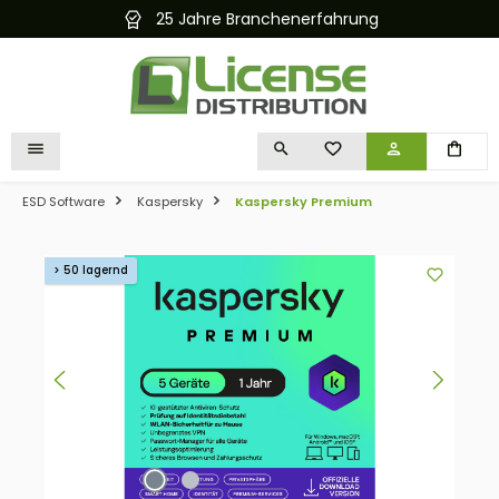
25 Jahre Branchenerfahrung
alt springen
DU HAST 0 PRODUKTE 
ESD Software
Kaspersky
Kaspersky Premium
Bildergalerie überspringen
> 50 lagernd