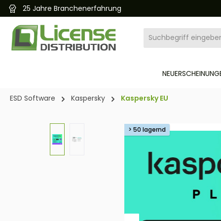
25 Jahre Branchenerfahrung
pringen
Zur Hauptnavigation springen
NEUERSCHEINUNGE
ESD Software
Kaspersky
Kaspersky EU
Bildergalerie überspringen
> 50 lagernd