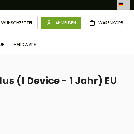
Automatisierte Bestellabwicklung (API)
DU HAST 0 PRODUKTE AUF DEM MERKZETTEL
WUNSCHZETTEL
ANMELDEN
WARENKORB
UF
HARDWARE
us (1 Device - 1 Jahr) EU