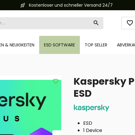
Kostenloser und schneller Versand 24/7
N & NEUIGKEITEN
ESD SOFTWARE
TOP SELLER
ABVERKA
Kaspersky Pl
ESD
ESD
1 Device