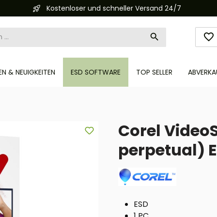
Kostenloser und schneller Versand 24/7
N & NEUIGKEITEN
ESD SOFTWARE
TOP SELLER
ABVERKA
Corel VideoS
perpetual) 
ESD
1 PC