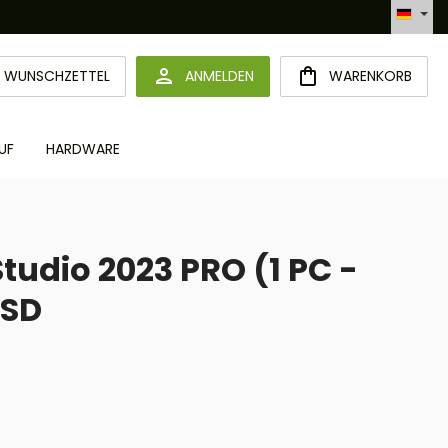
Automatisierte Bestellabwicklung (API)
DU HAST 0 PRODUKTE AUF DEM MERKZETTEL
WUNSCHZETTEL
ANMELDEN
WARENKORB
UF
HARDWARE
tudio 2023 PRO (1 PC -
ESD