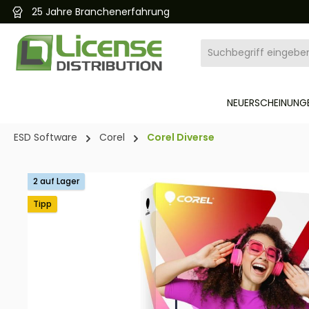
25 Jahre Branchenerfahrung
pringen
Zur Hauptnavigation springen
NEUERSCHEINUNGE
ESD Software
Corel
Corel Diverse
Bildergalerie überspringen
2 auf Lager
Tipp