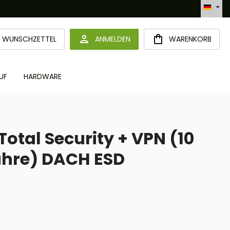
Automatisierte Bestellabwicklung (API)
DU HAST 0 PRODUKTE AUF DEM MERKZETTEL
WUNSCHZETTEL
ANMELDEN
WARENKORB
UF
HARDWARE
Total Security + VPN (10
Jahre) DACH ESD