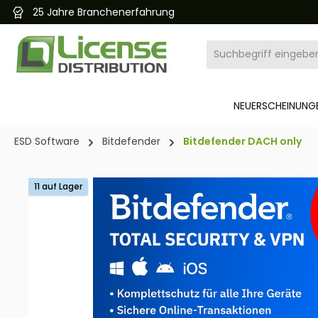
25 Jahre Branchenerfahrung
pringen
Zur Hauptnavigation springen
NEUERSCHEINUNGE
ESD Software
Bitdefender
Bitdefender DACH only
Bildergalerie überspringen
11 auf Lager