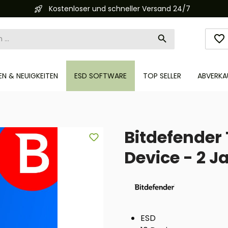
Kostenloser und schneller Versand 24/7
N & NEUIGKEITEN
ESD SOFTWARE
TOP SELLER
ABVERKA
Bitdefender 
Device - 2 
ESD