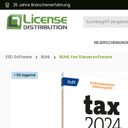
25 Jahre Branchenerfahrung
pringen
Zur Hauptnavigation springen
NEUERSCHEINUNGE
ESD Software
BUHL
BUHL tax Steuersoftware
Bildergalerie überspringen
> 50 lagernd