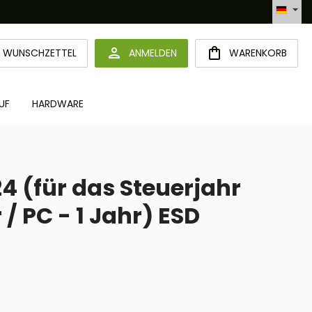
Automatisierte Bestellabwicklung (API)
DU HAST 0 PRODUKTE AUF DEM MERKZETTEL
WUNSCHZETTEL
ANMELDEN
WARENKORB
UF
HARDWARE
4 (für das Steuerjahr
 / PC - 1 Jahr) ESD