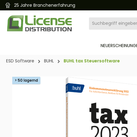
25 Jahre Branchenerfahrung
pringen
Zur Hauptnavigation springen
NEUERSCHEINUNGE
ESD Software
BUHL
BUHL tax Steuersoftware
Bildergalerie überspringen
> 50 lagernd