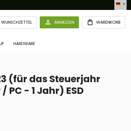
Automatisierte Bestellabwicklung (API)
DU HAST 0 PRODUKTE AUF DEM MERKZETTEL
WUNSCHZETTEL
ANMELDEN
WARENKORB
UF
HARDWARE
3 (für das Steuerjahr
 / PC - 1 Jahr) ESD