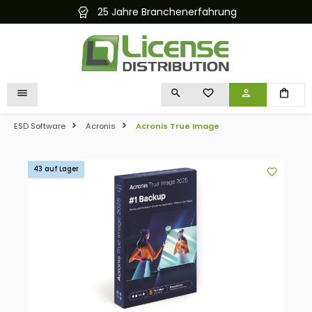
25 Jahre Branchenerfahrung
alt springen
DU HAST 0 PRODUKTE 
ESD Software
Acronis
Acronis True Image
Bildergalerie überspringen
43 auf Lager