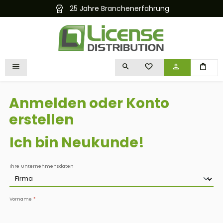
25 Jahre Branchenerfahrung
Kostenlose
alt springen
DU HAST 0 PRODUKTE 
Anmelden oder Konto
erstellen
Ich bin Neukunde!
Persönliche Informationen
Ihre Unternehmensdaten
Vorname
*